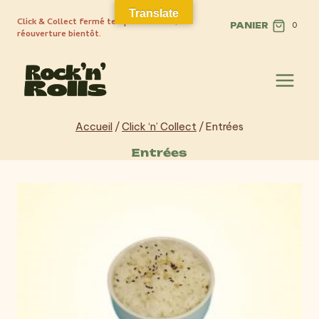
Aller
Translate
Click & Collect fermé temporairement,
au
PANIER
0
réouverture bientôt.
contenu
Accueil
/
Click ‘n’ Collect
/
Entrées
Entrées