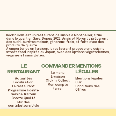
Rock’n’Rolls est un restaurant de sushis à Montpellier, situé
dans le quartier Gare. Depuis 2022, Anaïs et Florent y préparent
des sushi-burritos maison, généreux, frais, et faits avec des
produits de qualité.
À emporter ou en livraison, le restaurant propose une cuisine
street food inspirée du Japon, avec des options végétariennes,
véganes et sans gluten.
LE
COMMANDER
MENTIONS
RESTAURANT
LÉGALES
Le menu
Livraison
Actualités
Mentions légales
Click ‘n’ Collect
Localisation
CGV
Mon compte
Le restaurant
Conditions des
Panier
Offres
Programme Fidélité
Service Traiteur
Charte Qualité
Mur des
contributeurs Ulule
21 rue Henri René