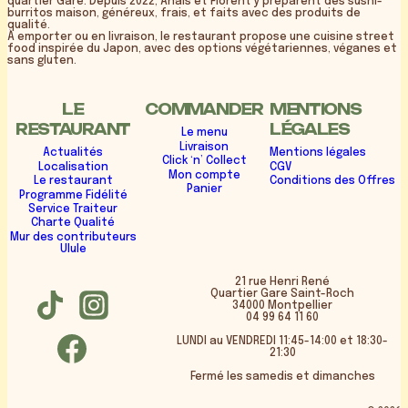
quartier Gare. Depuis 2022, Anaïs et Florent y préparent des sushi-
burritos maison, généreux, frais, et faits avec des produits de
qualité.
À emporter ou en livraison, le restaurant propose une cuisine street
food inspirée du Japon, avec des options végétariennes, véganes et
sans gluten.
LE
COMMANDER
MENTIONS
RESTAURANT
LÉGALES
Le menu
Livraison
Actualités
Mentions légales
Click ‘n’ Collect
Localisation
CGV
Mon compte
Le restaurant
Conditions des Offres
Panier
Programme Fidélité
Service Traiteur
Charte Qualité
Mur des contributeurs
Ulule
21 rue Henri René
Quartier Gare Saint-Roch
34000 Montpellier
04 99 64 11 60
LUNDI au VENDREDI 11:45-14:00 et 18:30-
21:30
Fermé les samedis et dimanches