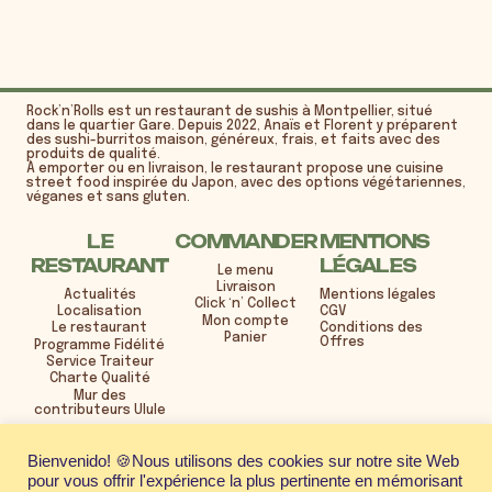
Rock’n’Rolls est un restaurant de sushis à Montpellier, situé
dans le quartier Gare. Depuis 2022, Anaïs et Florent y préparent
des sushi-burritos maison, généreux, frais, et faits avec des
produits de qualité.
À emporter ou en livraison, le restaurant propose une cuisine
street food inspirée du Japon, avec des options végétariennes,
véganes et sans gluten.
LE
COMMANDER
MENTIONS
RESTAURANT
LÉGALES
Le menu
Livraison
Actualités
Mentions légales
Click ‘n’ Collect
Localisation
CGV
Mon compte
Le restaurant
Conditions des
Panier
Offres
Programme Fidélité
Service Traiteur
Charte Qualité
Mur des
contributeurs Ulule
21 rue Henri René
Bienvenido! 🍪Nous utilisons des cookies sur notre site Web
Quartier Gare Saint-Roch
pour vous offrir l'expérience la plus pertinente en mémorisant
34000 Montpellier