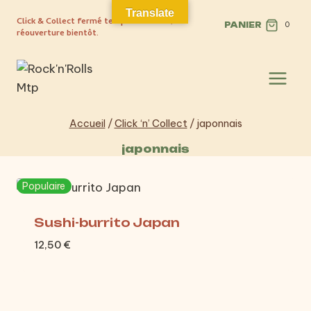
Aller
Translate
Click & Collect fermé temporairement,
au
PANIER
0
réouverture bientôt.
contenu
Accueil
/
Click ‘n’ Collect
/
japonnais
japonnais
Populaire
Sushi-burrito Japan
12,50
€