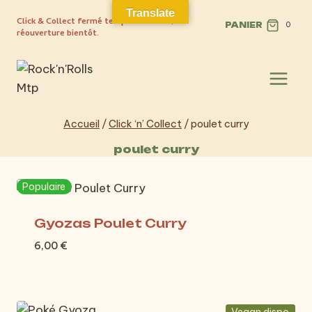
Aller
Translate
Click & Collect fermé temporairement,
au
PANIER
0
réouverture bientôt.
contenu
Accueil
/
Click ‘n’ Collect
/
poulet curry
poulet curry
Populaire
Gyozas Poulet Curry
6,00
€