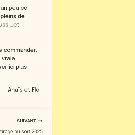
r un peu ce
 pleins de
ussi…et
, de commander,
 vraie
r ici plus
Anaïs et Flo
SUIVANT
tirage au sort 2025