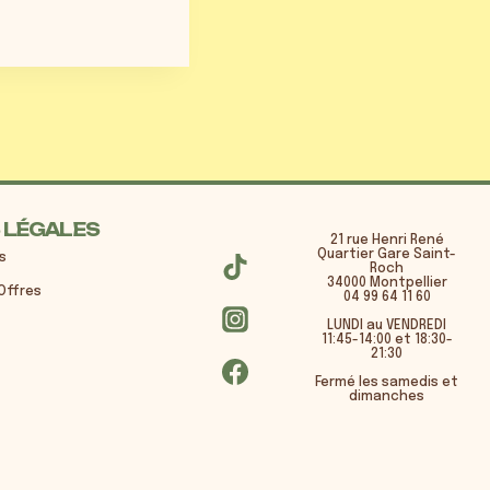
 LÉGALES
21 rue Henri René
Quartier Gare Saint-
s
Roch
34000 Montpellier
Offres
04 99 64 11 60
LUNDI au VENDREDI
11:45-14:00 et 18:30-
21:30
Fermé les samedis et
dimanches