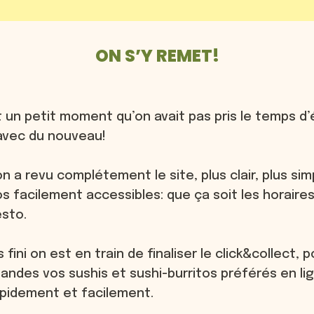
ON S’Y REMET!
Publié
le
4 octobre 2025
t un petit moment qu’on avait pas pris le temps d’éc
 avec du nouveau!
on a revu complétement le site, plus clair, plus sim
os facilement accessibles: que ça soit les horaires
esto.
 fini on est en train de finaliser le click&collect,
ndes vos sushis et sushi-burritos préférés en lig
idement et facilement.