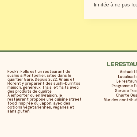
limitée à ne pas lo
LE RESTA
Rock’n’Rolls est un restaurant de
Actualit
sushis à Montpellier, situé dans le
Localisat
quartier Gare. Depuis 2022, Anaïs et
Le restau
Florent y préparent des sushi-burritos
Programme Fi
maison, généreux, frais, et faits avec
Service Tra
des produits de qualité.
À emporter ou en livraison, le
Charte Qua
restaurant propose une cuisine street
Mur des contribut
food inspirée du Japon, avec des
options végétariennes, véganes et
sans gluten.