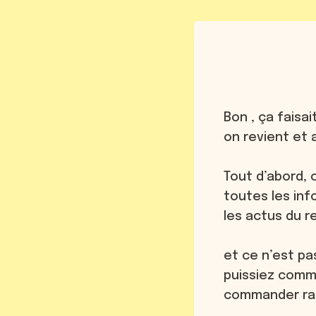
Bon , ça faisai
on revient et
Tout d’abord, 
toutes les inf
les actus du r
et ce n’est pas
puissiez comma
commander rap