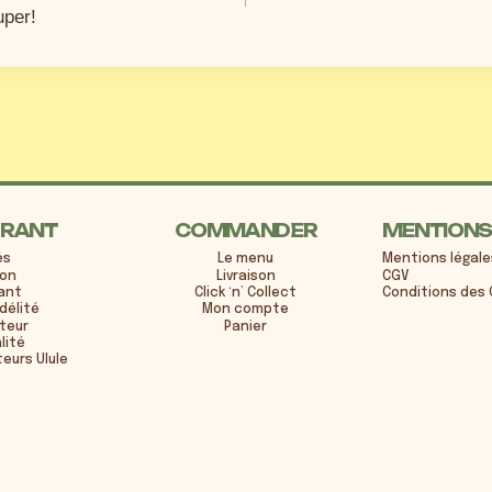
uper!
URANT
COMMANDER
MENTIONS
és
Le menu
Mentions légale
ion
Livraison
CGV
rant
Click ‘n’ Collect
Conditions des 
délité
Mon compte
iteur
Panier
lité
eurs Ulule