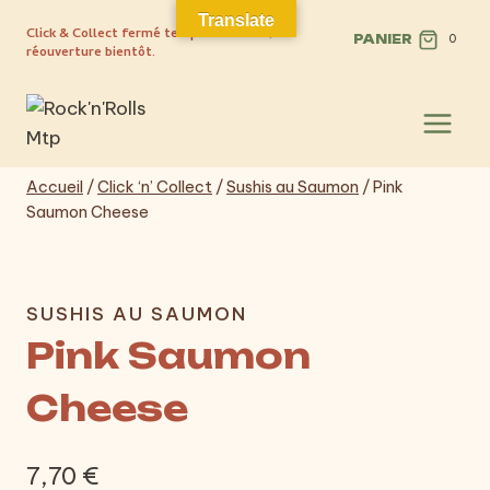
Aller
Translate
Click & Collect fermé temporairement,
au
PANIER
0
réouverture bientôt.
contenu
Accueil
/
Click ‘n’ Collect
/
Sushis au Saumon
/
Pink
Saumon Cheese
Populaire
SUSHIS AU SAUMON
Pink Saumon
Cheese
7,70
€