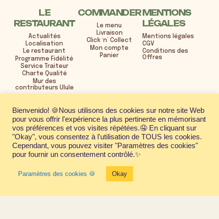
LE
COMMANDER
MENTIONS
RESTAURANT
LÉGALES
Le menu
Livraison
Actualités
Mentions légales
Click ‘n’ Collect
Localisation
CGV
Mon compte
Le restaurant
Conditions des
Panier
Offres
Programme Fidélité
Service Traiteur
Charte Qualité
Mur des
contributeurs Ulule
21 rue Henri René
Bienvenido! 🍪Nous utilisons des cookies sur notre site Web
Quartier Gare Saint-Roch
pour vous offrir l'expérience la plus pertinente en mémorisant
34000 Montpellier
04 99 64 11 60
vos préférences et vos visites répétées.🤤 En cliquant sur
"Okay", vous consentez à l'utilisation de TOUS les cookies.
LUNDI au VENDREDI 11:45-14:00 et 18:30-
21:30
Cependant, vous pouvez visiter "Paramètres des cookies"
pour fournir un consentement contrôlé.✨
Fermé les samedis et dimanches
Paramètres des cookies 🍪
Okay
© 2026
Rock'n'Rolls Mtp