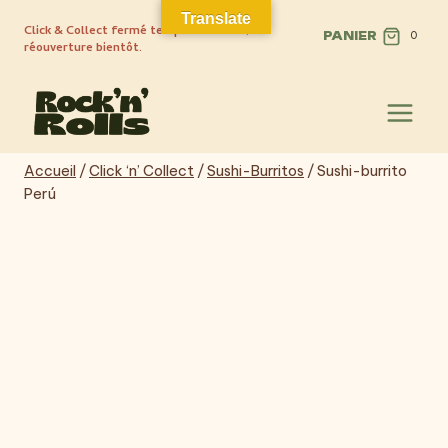
Aller
Translate
Click & Collect fermé temporairement,
au
PANIER
0
réouverture bientôt.
contenu
Accueil
/
Click ‘n’ Collect
/
Sushi-Burritos
/
Sushi-burrito
Perú
Populaire