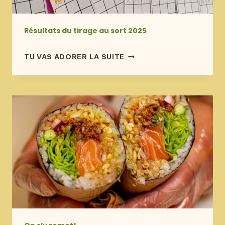
Résultats du tirage au sort 2025
publié
RÉSULTATS
TU VAS ADORER LA SUITE
le
DU
5 janvier 2026
TIRAGE
AU
SORT
2025