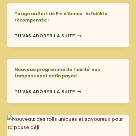
MONTPELLIER
AVEC
Tirage au Sort de Fin d’Année : la fidélité
UN
récompensée!
SUSHI-
BURRITO
publié
TIRAGE
TU VAS ADORER LA SUITE
À
le
AU
25 octobre 2024
EMPORTER!
SORT
DE
FIN
D’ANNÉE
Nouveau programme de fidélité: vos
:
tampons vont enfin payer!
LA
FIDÉLITÉ
publié
NOUVEAU
TU VAS ADORER LA SUITE
RÉCOMPENSÉE!
le
PROGRAMME
23 octobre 2024
DE
FIDÉLITÉ:
VOS
TAMPONS
VONT
ENFIN