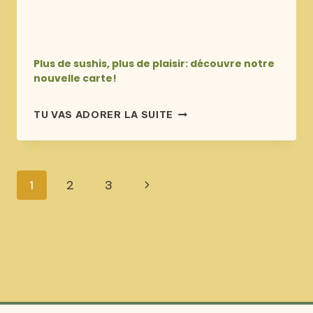
Plus de sushis, plus de plaisir: découvre notre
nouvelle carte!
publié
PLUS
TU VAS ADORER LA SUITE
le
DE
21 novembre 2023
SUSHIS,
PLUS
DE
Navigation
Page
1
2
3
PLAISIR:
DÉCOUVRE
de
suivante
NOTRE
NOUVELLE
page
CARTE!