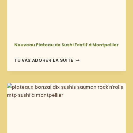
Nouveau Plateau de Sushi Festif à Montpellier
publié
NOUVEAU
TU VAS ADORER LA SUITE
le
PLATEAU
19 décembre 2023
DE
SUSHI
FESTIF
À
MONTPELLIER