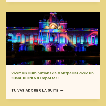
BURRITO
LOUPER!
ROUGAIL
:
SAVEURS
INTENSES
POUR
DEUX
SEMAINES
SEULEMENT!
Vivez les Illuminations de Montpellier avec un
Sushi-Burrito à Emporter!
publié
VIVEZ
TU VAS ADORER LA SUITE
le
LES
4 novembre 2024
ILLUMINATIONS
DE