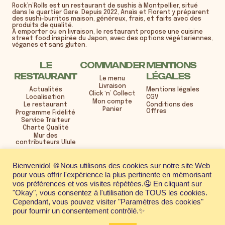
Rock’n’Rolls est un restaurant de sushis à Montpellier, situé
dans le quartier Gare. Depuis 2022, Anaïs et Florent y préparent
des sushi-burritos maison, généreux, frais, et faits avec des
produits de qualité.
À emporter ou en livraison, le restaurant propose une cuisine
street food inspirée du Japon, avec des options végétariennes,
véganes et sans gluten.
LE
COMMANDER
MENTIONS
RESTAURANT
LÉGALES
Le menu
Livraison
Actualités
Mentions légales
Click ‘n’ Collect
Localisation
CGV
Mon compte
Le restaurant
Conditions des
Panier
Offres
Programme Fidélité
Service Traiteur
Charte Qualité
Mur des
contributeurs Ulule
21 rue Henri René
Bienvenido! 🍪Nous utilisons des cookies sur notre site Web
Quartier Gare Saint-Roch
pour vous offrir l'expérience la plus pertinente en mémorisant
34000 Montpellier
04 99 64 11 60
vos préférences et vos visites répétées.🤤 En cliquant sur
"Okay", vous consentez à l'utilisation de TOUS les cookies.
LUNDI au VENDREDI 11:45-14:00 et 18:30-
21:30
Cependant, vous pouvez visiter "Paramètres des cookies"
pour fournir un consentement contrôlé.✨
Fermé les samedis et dimanches