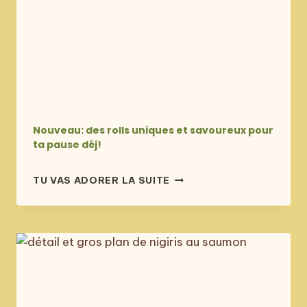
PAYER!
Nouveau: des rolls uniques et savoureux pour
ta pause déj!
publié
NOUVEAU:
TU VAS ADORER LA SUITE
le
DES
25 août 2024
ROLLS
UNIQUES
ET
SAVOUREUX
POUR
TA
PAUSE
DÉJ!