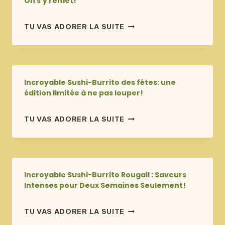
On s’y remet!
publié
ON
TU VAS ADORER LA SUITE
le
S’Y
4 octobre 2025
REMET!
Incroyable Sushi-Burrito des fêtes: une
édition limitée à ne pas louper!
publié
INCROYABLE
TU VAS ADORER LA SUITE
le
SUSHI-
16 décembre 2024
BURRITO
DES
FÊTES:
UNE
Incroyable Sushi-Burrito Rougail : Saveurs
ÉDITION
Intenses pour Deux Semaines Seulement!
LIMITÉE
À
publié
INCROYABLE
TU VAS ADORER LA SUITE
NE
le
SUSHI-
6 novembre 2024
PAS