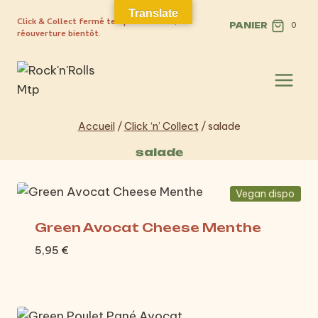
Aller
Translate
Click & Collect fermé temporairement,
au
PANIER
0
réouverture bientôt.
contenu
Accueil
/
Click ‘n’ Collect
/
salade
salade
Vegan dispo
Green Avocat Cheese Menthe
5,95
€